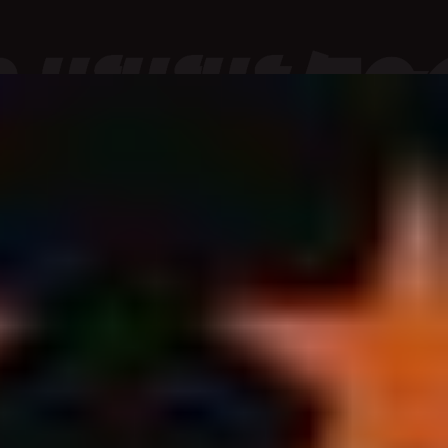
Konečně
V
Praze!