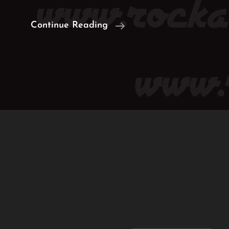
II.
Continue Reading
TATTOO
EVENT