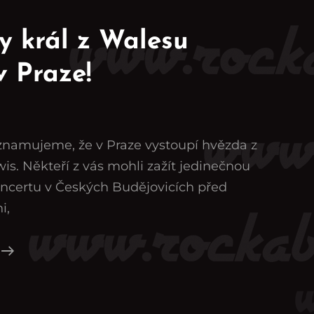
y král z Walesu
v Praze!
oznamujeme, že v Praze vystoupí hvězda z
is. Někteří z vás mohli zažít jedinečnou
ncertu v Českých Budějovicích před
i,
Rockabilly
Král
Z
Walesu