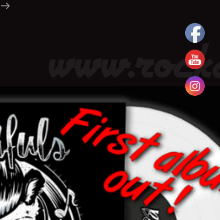
Rockabilly
CZ
Představuje: