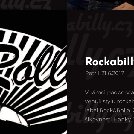
Rockabil
Petr
21.6.2017
V rámci podpory a
věnují stylu rock
label Rock&Rolla. 
šikovnosti Hanky 