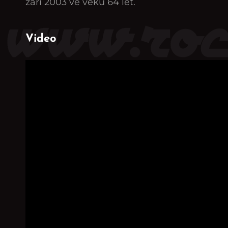
září 2003 ve věku 64 let.
Video