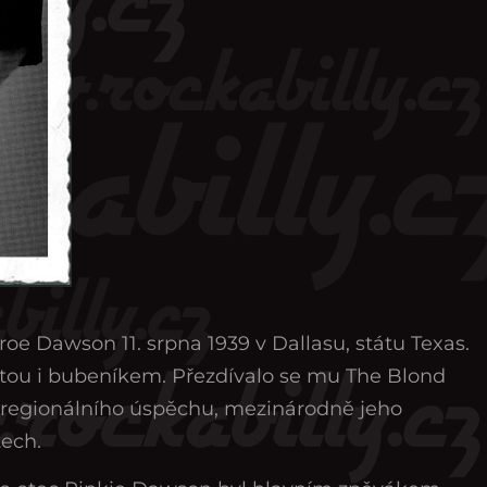
oe Dawson 11. srpna 1939 v Dallasu, státu Texas.
stou i bubeníkem. Přezdívalo se mu The Blond
e regionálního úspěchu, mezinárodně jeho
tech.