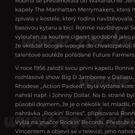
Rodina se přestěhovala do Waxahachie. Je
kapely The Manhattan Merrymakers, která 
zpívala v kostele, který rodina navštěvovala
basovou kytaru a bicí. Ronnie navštěvoval S
vyloučen za kouření cigaret (podobně jako př
že vkrádal boogie-woogie do chvalozpěvů). Po
talentové soutěže pořádané Future Farmers 
V roce 1956 založil svou první kapelu Ronni
rozhlasové show Big D Jamboree v Dallasu. 
Rhodese „Action Packed“, byla vydána konc
nahrál např. i Johnny Dollar. Na b. straně b
působil dojmem, že je o několik let mladší, 
nahrávka „Rockin‘ Bones“, připisovaná Ronn
Vyšla na značce Rockin’ Records. Přestože 
Vincentem a objevil se v televizi, jeho nahrá