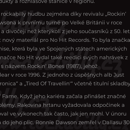
dukty a rozhlasové stanice v regionu.
 o rockabilly hudbu zejména díky revivalu „Rockin‘
sona k prvnímu turné po Velké Británii v roce
i a divočeji než kterýkoli z jeho současníků z 50. let
t nový materiál pro No Hit Records. To byla značk
mise, která byla ve Spojených státech amerických
značce No Hit vydal také reedici svých nahrávek z
P s názvem Rockin‘ Bones (1987), jehož
lear v roce 1996. Z jednoho z úspěšných alb Just
nica“ a „Tired Of Travellin'“ včetně titulní skladby
f Fame. Když jeho kariéra začala přinášet značné
oblémy. Rakovina hrtanu vyžadovala odpočinek a
al ve výkonech tak často, jak jen mohl. V únoru
ila do jeho plic. Ronnie Dawson zemřel v Dallasu 30