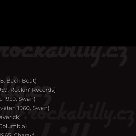
58, Back Beat)
959, Rockin‘ Records)
c 1959, Swan)
věten 1960, Swan)
averick)
 Columbia)
1965, Charay)