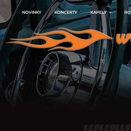
NOVINKY
KONCERTY
KAPELY
RO
ROCKABILLY.CZ
… To Find Everything About Rockabilly In The Czech Republic