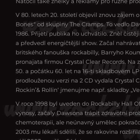
Natočil také znělky a reklamy pro různé pro
V 80. letech 20. století objevil znovu zájem
Bones“ od skupiny The Cramps. To vedlo Daw
1986. Přijetí publika ho uchvátilo. Zněl čistěj
a předvedl energičtější show. Začal nahráva
britského fanouška rockabilly, Barryho Kou
pronajata firmou Crystal Clear Records. Na 
50. a počátku 60. let na 16-ti skladbovém L
prodlouženou verzi na 2 CD vydala Crystal C
Rockin’& Rollin‘ jmenujme např. skladby „Vero
V roce 1998 byl uveden do Rockabilly Hall O
výnosy, začaly Dawsona trápit zdravotní pr
chemoterapii, ale neúnavný umělec pokračov
2003 mu lékaři sdělili, že se rakovina rozšíř