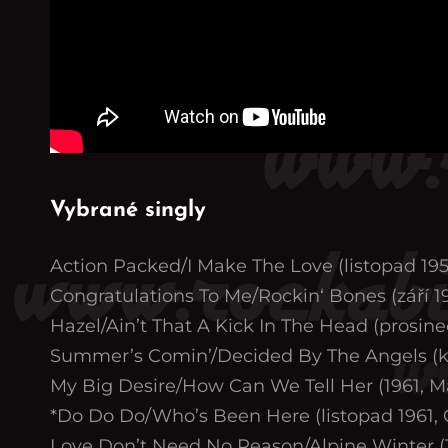
Vybrané singly
Action Packed/I Make The Love (listopad 19
Congratulations To Me/Rockin‘ Bones (září 1
Hazel/Ain’t That A Kick In The Head (prosine
Summer’s Comin’/Decided By The Angels (k
My Big Desire/How Can We Tell Her (1961, M
*Do Do Do/Who’s Been Here (listopad 1961,
Love Don’t Need No Reason/Alpine Winter (