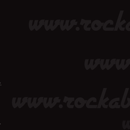
a
.
.