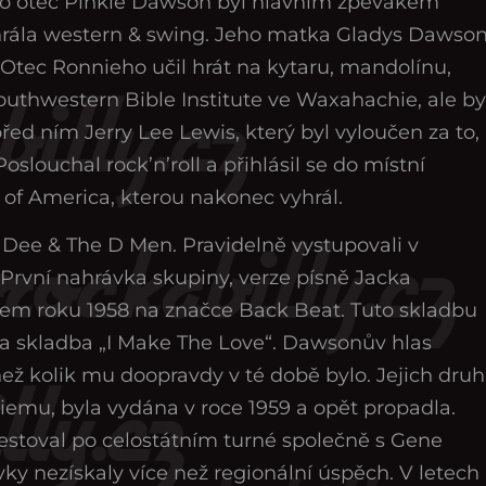
ho otec Pinkie Dawson byl hlavním zpěvákem
hrála western & swing. Jeho matka Gladys Dawso
. Otec Ronnieho učil hrát na kytaru, mandolínu,
outhwestern Bible Institute ve Waxahachie, ale by
ed ním Jerry Lee Lewis, který byl vyloučen za to,
slouchal rock’n’roll a přihlásil se do místní
of America, kterou nakonec vyhrál.
e Dee & The D Men. Pravidelně vystupovali v
První nahrávka skupiny, verze písně Jacka
em roku 1958 na značce Back Beat. Tuto skladbu
yla skladba „I Make The Love“. Dawsonův hlas
než kolik mu doopravdy v té době bylo. Jejich dru
iemu, byla vydána v roce 1959 a opět propadla.
cestoval po celostátním turné společně s Gene
vky nezískaly více než regionální úspěch. V letech