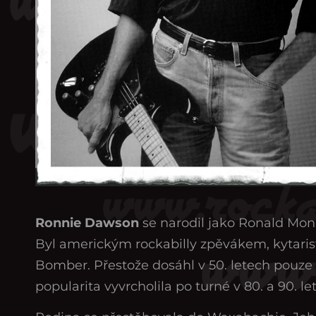
Ronnie Dawson
se narodil jako Ronald Monr
Byl americkým rockabilly zpěvákem, kytari
Bomber. Přestože dosáhl v 50. letech pouz
popularita vyvrcholila po turné v 80. a 90. le