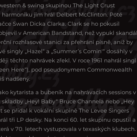
western & swing skupinou The Light Crust
a harmoniku jim hrál Delbert McClinton. Poté
čce Swan Dicka Clarka. Clark se ho pokusil
 objevil v American Bandstand, než vypukl skandá
ční rozhlasové stanici za přehrání písně, aniž by
ové singly „Hazel“ a „Summer’s Comin'“ dosáhly v
ěji těchto nahrávek zřekl. V roce 1961 nahrál singl
 Been Here“), pod pseudonymem Commonwealth
liš nadšený.
jako kytarista a bubeník na nahrávacích sessions v
. skladby „Hey! Baby“ Bruce Channela nebo „Hey
t se přidal k vokální skupině The Levee Singers
ál tři LP desky. Na konci 60. let skupinu opustil a
která v 70. letech vystupovala v texaských klubech.