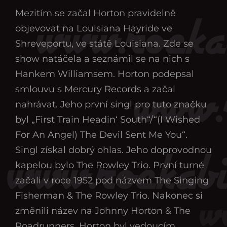
Mezitím se začal Horton pravidelně
objevovat na Louisiana Hayride ve
Shreveportu, ve státě Louisiana. Zde se
show natáčela a seznámil se na nich s
Hankem Williamsem. Horton podepsal
smlouvu s Mercury Records a začal
nahrávat. Jeho první singl pro tuto značku
byl „First Train Headin‘ South“/“(I Wished
For An Angel) The Devil Sent Me You“.
Singl získal dobrý ohlas. Jeho doprovodnou
kapelou bylo The Rowley Trio. První turné
začali v roce 1952 pod názvem The Singing
Fisherman & The Rowley Trio. Nakonec si
změnili název na Johnny Horton & The
Roadrunners. Horton byl vedoucím