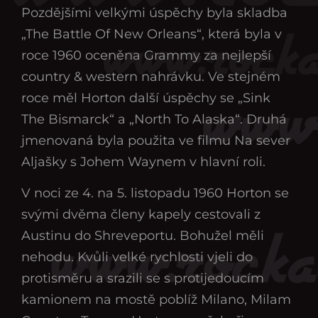
Pozdějšími velkými úspěchy byla skladba
„The Battle Of New Orleans“, která byla v
roce 1960 oceněna Grammy za nejlepší
country & western nahrávku. Ve stejném
roce měl Horton další úspěchy se „Sink
The Bismarck“ a „North To Alaska“. Druhá
jmenovaná byla použita ve filmu Na sever
Aljašky s Johem Waynem v hlavní roli.
V noci ze 4. na 5. listopadu 1960 Horton se
svými dvěma členy kapely cestovali z
Austinu do Shreveportu. Bohužel měli
nehodu. Kvůli velké rychlosti vjeli do
protisměru a srazili se s protijedoucím
kamionem na mostě poblíž Milano, Milam