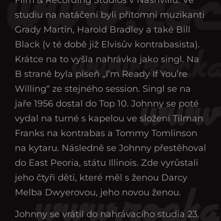
studiu na natáčení byli přítomni muzikanti
Grady Martin, Harold Bradley a také Bill
Black (v té době již Elvisův kontrabasista).
Krátce na to vyšla nahrávka jako singl. Na
B straně byla píseň „I’m Ready If You’re
Willing“ ze stejného session. Singl se na
jaře 1956 dostal do Top 10. Johnny se poté
vydal na turné s kapelou ve složení Tilman
Franks na kontrabas a Tommy Tomlinson
na kytaru. Následně se Johnny přestěhoval
do East Peoria, státu Illinois. Zde vyrůstali
jeho čtyři děti, které měl s ženou Darcy
Melba Dwyerovou, jeho novou ženou.
Johnny se vrátil do nahrávacího studia 23.