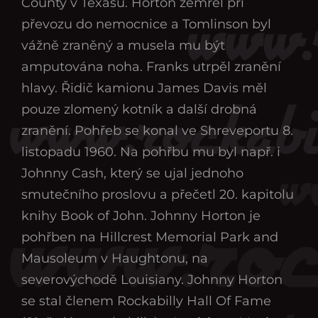
County v Texasu. Horton zemřel při
převozu do nemocnice a Tomlinson byl
vážně zraněný a musela mu být
amputována noha. Franks utrpěl zranění
hlavy. Řidič kamionu James Davis měl
pouze zlomený kotník a další drobná
zranění. Pohřeb se konal ve Shreveportu 8.
listopadu 1960. Na pohřbu mu byl např. i
Johnny Cash, který se ujal jednoho
smutečního proslovu a přečetl 20. kapitolu
knihy Book of John. Johnny Horton je
pohřben na Hillcrest Memorial Park and
Mausoleum v Haughtonu, na
severovýchodě Louisiany. Johnny Horton
se stal členem Rockabilly Hall Of Fame