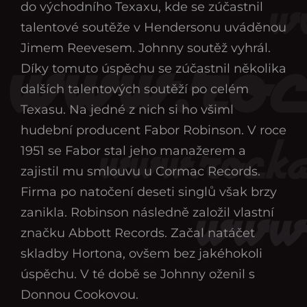
do východního Texaxu, kde se zúčastnil
talentové soutěže v Hendersonu uváděnou
Jimem Reevesem. Johnny soutěž vyhrál.
Díky tomuto úspěchu se zúčastnil několika
dalších talentových soutěží po celém
Texasu. Na jedné z nich si ho všiml
hudební producent Fabor Robinson. V roce
1951 se Fabor stal jeho manažerem a
zajistil mu smlouvu u Cormac Records.
Firma po natočení deseti singlů však brzy
zanikla. Robinson následně založil vlastní
značku Abbott Records. Začal natáčet
skladby Hortona, ovšem bez jakéhokoli
úspěchu. V té době se Johnny oženil s
Donnou Cookovou.