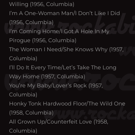
Willing (1956, Columbia)
I’m A One-Woman Man/I Don’t Like I Did
(1956, Columbia)
I’m Coming Home/I Got A Hole In My
Pirogue (1956, Columbia)
The Woman I Need/She Knows Why (1957,
Columbia)
I’ll Do It Every Time/Let’s Take The Long
Way Home (1957, Columbia)
You’re My Baby/Lover’s Rock (1957,
Columbia)
Honky Tonk Hardwood Floor/The Wild One
(1958, Columbia)
All Grown Up/Counterfeit Love (1958,
Columbia)