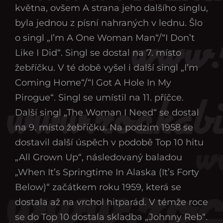
května, ovšem A strana jeho dalšího singlu,
byla jednou z písní nahraných v lednu. Šlo
o singl „I’m A One Woman Man“/“I Don’t
Like I Did“. Singl se dostal na 7. místo
žebříčku. V té době vyšel i další singl „I’m
Coming Home“/“I Got A Hole In My
Pirogue“. Singl se umístil na 11. příčce.
Další singl „The Woman I Need“ se dostal
na 9. místo žebříčku. Na podzim 1958 se
dostavil další úspěch v podobě Top 10 hitu
„All Grown Up“, následovaný baladou
„When It’s Springtime In Alaska (It’s Forty
Below)“ začátkem roku 1959, která se
dostala až na vrchol hitparád. V témže roce
se do Top 10 dostala skladba „Johnny Reb“.