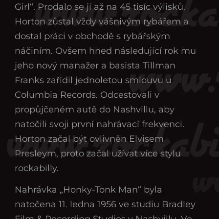
Girl“. Prodalo se jí až na 45 tisíc výlisků.
Horton zůstal vždy vášnivým rybářem a
dostal práci v obchodě s rybářským
náčiním. Ovšem hned následující rok mu
jeho nový manažer a basista Tillman
Franks zařídil jednoletou smlouvu u
Columbia Records. Odcestovali v
propůjčeném autě do Nashvillu, aby
natočili svoji první nahrávací frekvenci.
Horton začal být ovlivněn Elvisem
Presleym, proto začal užívat více stylu
rockabilly.
Nahrávka „Honky-Tonk Man“ byla
natočena 11. ledna 1956 ve studiu Bradley
Film & Recording Studios v Nashvillu. Ve