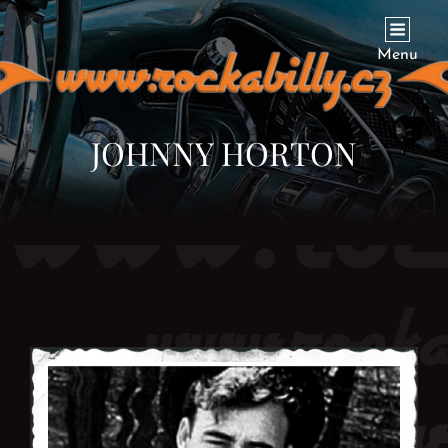
ROCKABILLY.CZ
… To Find Everything About Rockabilly In The Czech Republic
Menu
JOHNNY HORTON